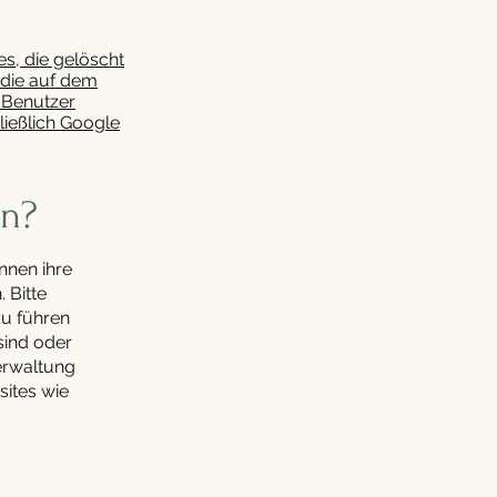
s, die gelöscht
 die auf dem
 Benutzer
ließlich Google
en?
nnen ihre
 Bitte
zu führen
sind oder
erwaltung
sites wie