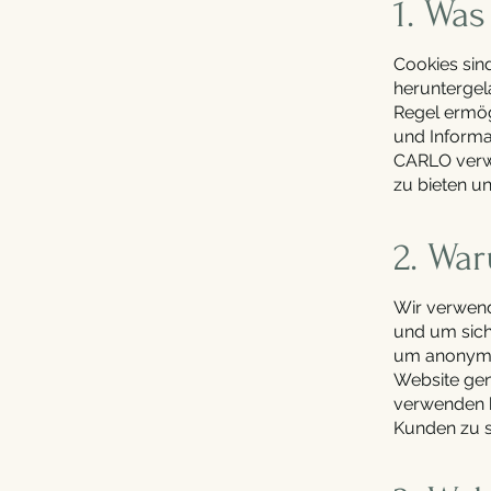
1. Was
Cookies sin
heruntergel
Regel ermög
und Informa
CARLO verwe
zu bieten un
2. Wa
Wir verwend
und um siche
um anonyme S
Website gen
verwenden k
Kunden zu 