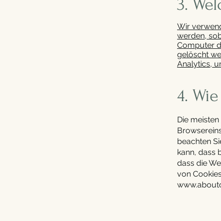
3. We
Wir verwend
werden, sob
Computer de
gelöscht we
Analytics, 
4. Wi
Die meisten
Browsereins
beachten Si
kann, dass 
dass die We
von Cookies 
www.aboutc