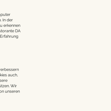
mputer
 In der
zu erkennen
storante DA
 Erfahrung
verbessern
kies auch,
nsere
tzen. Wir
von unseren